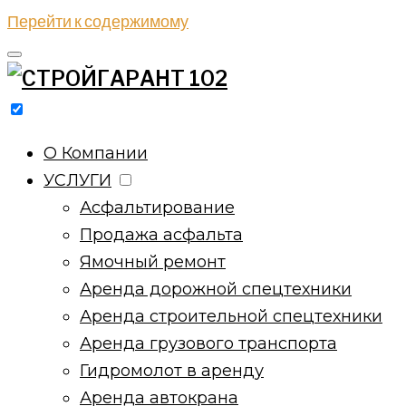
Перейти к содержимому
Производство, продажа и укладка асфальта. Аренда
дорожной, строительной и грузовой техники и
О Компании
транспорта. Работаем по городам – Октябрьский,
УСЛУГИ
Туймазы, Бавлы, Уруссу, Белебей, Кандры, Буздяк,
Асфальтирование
Лениногорск, Альметьевск, Азнакаево, Северное,
Продажа асфальта
Шаран, Бакалы, Абдулино, Ермекеево, Бугульма,
Ямочный ремонт
Серафимовский
Аренда дорожной спецтехники
Аренда строительной спецтехники
Аренда грузового транспорта
Гидромолот в аренду
Аренда автокрана